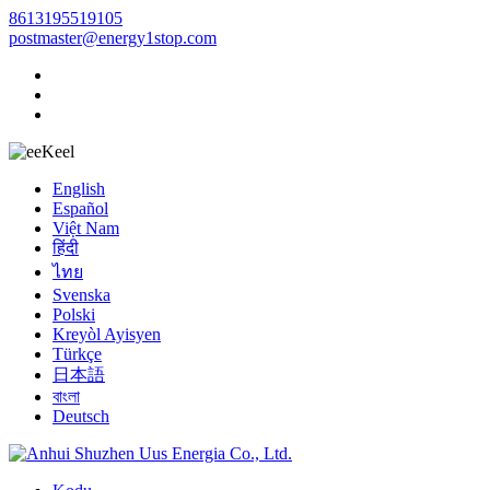
8613195519105
postmaster@energy1stop.com
Keel
English
Español
Việt Nam
हिंदी
ไทย
Svenska
Polski
Kreyòl Ayisyen
Türkçe
日本語
বাংলা
Deutsch