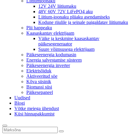
Liitiumioonaku
12V 24V liitiumaku
48V 60V 72V LiFePO4 aku
Liitium-ioonaku pliiaku asendamiseks
Kodune riiulile ja seinale paigaldatav liitiumaku
Plii happeaku
Kaasaskantav elektrijaam
Väike ja keskmine kaasaskantav
päikesegeneraator
Suure võimsusega elektrijaam
Päikeseenergia kodumasin
Energia salvestamise süsteem
Päikeseenergia inverter
Elektrisõiduk
Aktiveeritud söe
Kõva süsinik
Biomassi süsi
Päikesepaneel
Uudised
Blogi
Võtke meiega ühendust
Küsi hinnapakkumist