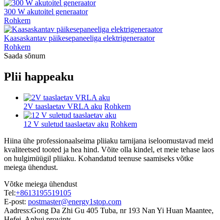
300 W akutoitel generaator
Rohkem
Kaasaskantav päikesepaneeliga elektrigeneraator
Rohkem
Saada sõnum
Plii happeaku
2V taaslaetav VRLA aku
Rohkem
12 V suletud taaslaetav aku
Rohkem
Hiina ühe professionaalseima pliiaku tarnijana iseloomustavad meid
kvaliteetsed tooted ja hea hind. Võite olla kindel, et meie tehase laos
on hulgimüügil pliiaku. Kohandatud teenuse saamiseks võtke
meiega ühendust.
Võtke meiega ühendust
Tel:
+8613195519105
E-post:
postmaster@energy1stop.com
Aadress:
Gong Da Zhi Gu 405 Tuba, nr 193 Nan Yi Huan Maantee,
Hefei, Anhui provints