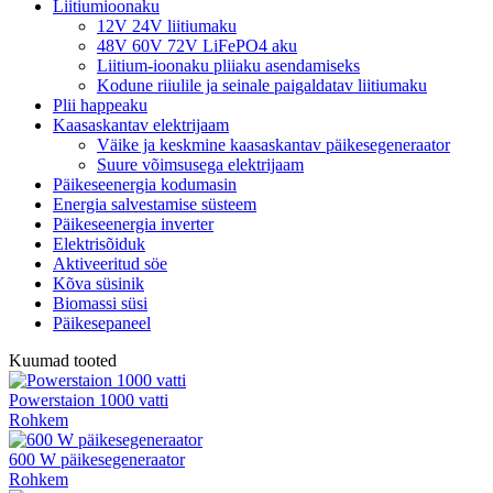
Liitiumioonaku
12V 24V liitiumaku
48V 60V 72V LiFePO4 aku
Liitium-ioonaku pliiaku asendamiseks
Kodune riiulile ja seinale paigaldatav liitiumaku
Plii happeaku
Kaasaskantav elektrijaam
Väike ja keskmine kaasaskantav päikesegeneraator
Suure võimsusega elektrijaam
Päikeseenergia kodumasin
Energia salvestamise süsteem
Päikeseenergia inverter
Elektrisõiduk
Aktiveeritud söe
Kõva süsinik
Biomassi süsi
Päikesepaneel
Kuumad tooted
Powerstaion 1000 vatti
Rohkem
600 W päikesegeneraator
Rohkem