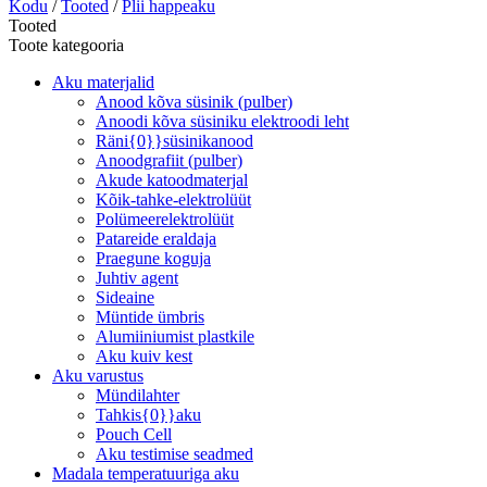
Kodu
/
Tooted
/
Plii happeaku
Tooted
Toote kategooria
Aku materjalid
Anood kõva süsinik (pulber)
Anoodi kõva süsiniku elektroodi leht
Räni{0}}süsinikanood
Anoodgrafiit (pulber)
Akude katoodmaterjal
Kõik-tahke-elektrolüüt
Polümeerelektrolüüt
Patareide eraldaja
Praegune koguja
Juhtiv agent
Sideaine
Müntide ümbris
Alumiiniumist plastkile
Aku kuiv kest
Aku varustus
Mündilahter
Tahkis{0}}aku
Pouch Cell
Aku testimise seadmed
Madala temperatuuriga aku