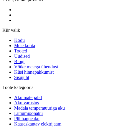
Kiir valik
Kodu
Meie kohta
Tooted
Uudised
Blogi
Võtke meiega ühendust
Küsi hinnapakkumist
Sisujuht
Toote kategooria
Aku materjalid
Aku varustus
Madala temperatuuriga aku
Liitiumioonaku
Plii happeaku
Kaasaskantav elektrijaam