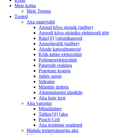
Kodu
Meie kohta
Meie Teenus
Tooted
Aku materjalid
Anood kõva süsinik (pulber)
Anoodi kõva süsiniku elektroodi leht
Räni{0}}süsinikanood
Anoodgrafiit (pulber)
Akude katoodmaterjal
Kõik-tahke-elektrolüüt
Polümeerelektrolüüt
Patareide eraldaja
Praegune koguja
Juhtiv agent
Sideaine
Müntide ümbris
Alumiiniumist plastkile
Aku kuiv kest
Aku varustus
Mündilahter
Tahkis{0}}aku
Pouch Cell
Aku testimise seadmed
Madala temperatuuriga aku